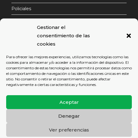
Policiales
Contactar
Gestionar el
consentimiento de las
cookies
Email
Para ofrecer las mejores experiencias, utilizamos tecnologías como las
cookies para almacenar y/o acceder a la información del dispositivo. El
Para continuar es necesario aceptar nuestra política
consentimiento de estas tecnologías nos permitirá procesar datos como
de privacidad
el comportamiento de navegación o las identificaciones únicas en este
sitio. No consentir o retirar el consentimiento, puede afectar
negativamente a ciertas características y funciones.
Aceptar
Denegar
POLÍTICA DE PRIVACIDAD
AVISO LEGAL
POLÍTICA DE COOKIES
Ver preferencias
Copyright 2026 - JBJAutos | sitio web desarrollado por
Gsoft