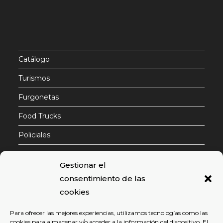
Catálogo
Turismos
Furgonetas
Food Trucks
Policiales
Contactar
Gestionar el
consentimiento de las
cookies
Email
Para ofrecer las mejores experiencias, utilizamos tecnologías como las
cookies para almacenar y/o acceder a la información del dispositivo. El