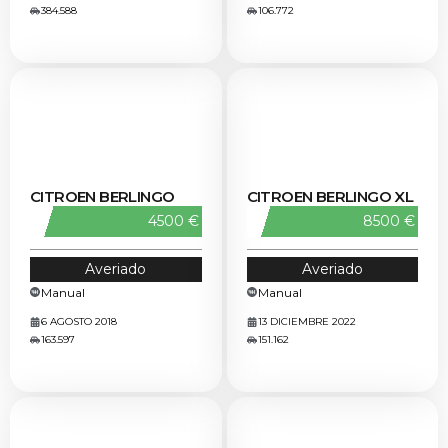
384.588
106.772
CITROEN BERLINGO
CITROEN BERLINGO XL
4500 €
8500 €
Averiado
Averiado
Manual
Manual
6 AGOSTO 2018
13 DICIEMBRE 2022
163.597
151.162