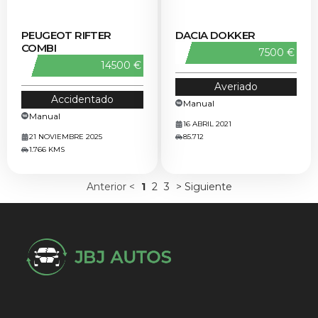
PEUGEOT RIFTER
DACIA DOKKER
COMBI
7500 €
14500 €
Averiado
Accidentado
Manual
Manual
16 ABRIL 2021
21 NOVIEMBRE 2025
85.712
1.766 KMS
Anterior <
1
2
3
> Siguiente