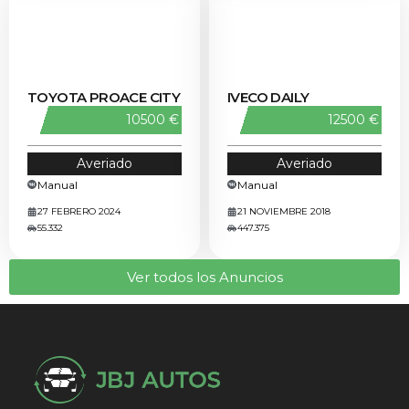
TOYOTA PROACE CITY
IVECO DAILY
10500 €
12500 €
Averiado
Averiado
Manual
Manual
27 FEBRERO 2024
21 NOVIEMBRE 2018
55.332
447.375
Ver todos los Anuncios