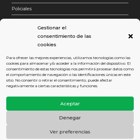
Policiales
Contactar
Gestionar el
consentimiento de las
cookies
Email
Para ofrecer las mejores experiencias, utilizamos tecnologías como las
cookies para almacenar y/o acceder a la información del dispositivo. El
Para continuar es necesario aceptar nuestra política
consentimiento de estas tecnologías nos permitirá procesar datos como
de privacidad
el comportamiento de navegación o las identificaciones únicas en este
sitio. No consentir o retirar el consentimiento, puede afectar
negativamente a ciertas características y funciones.
Aceptar
Denegar
POLÍTICA DE PRIVACIDAD
AVISO LEGAL
POLÍTICA DE COOKIES
Ver preferencias
Copyright 2026 - JBJAutos | sitio web desarrollado por
Gsoft